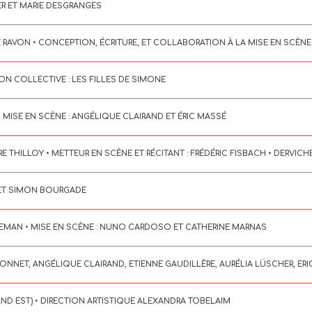
IER ET MARIE DESGRANGES
RAVON • CONCEPTION, ÉCRITURE, ET COLLABORATION À LA MISE EN SCÈNE :
ION COLLECTIVE : LES FILLES DE SIMONE
• MISE EN SCÈNE : ANGÉLIQUE CLAIRAND ET ÉRIC MASSÉ
E THILLOY • METTEUR EN SCÈNE ET RÉCITANT : FRÉDÉRIC FISBACH • DERVIC
 ET SIMON BOURGADE
HEMAN • MISE EN SCÈNE : NUNO CARDOSO ET CATHERINE MARNAS
BONNET, ANGÉLIQUE CLAIRAND, ETIENNE GAUDILLÈRE, AURÉLIA LÜSCHER, ERIC
AND EST) • DIRECTION ARTISTIQUE ALEXANDRA TOBELAIM