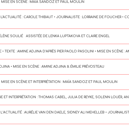
• MISE EN SCÈNE : MAÏA SANDOZ ET PAUL MOULIN
 L'ACTUALITÉ : CAROLE THIBAUT • JOURNALISTE : LORRAINE DE FOUCHER • 
ÉLÈNE SOULIÉ ASSISTÉE DE LENKA LUPTAKOVA ET CLAIRE ENGEL
• TEXTE : AMINE ADJINA D’APRÈS PIER PAOLO PASOLINI • MISE EN SCÈNE : 
 ADJINA • MISE EN SCÈNE : AMINE ADJINA & ÉMILIE PRÉVOSTEAU
• MISE EN SCÈNE ET INTERPRÉTATION : MAÏA SANDOZ ET PAUL MOULIN
CÈNE ET INTERPRÉTATION : THOMAS CABEL, JULIA DE REYKE, SOLENN LOUËR,
L’ACTUALITÉ : AURÉLIE VAN DEN DAELE, SIDNEY ALI MEHELLEB • JOURNALIS