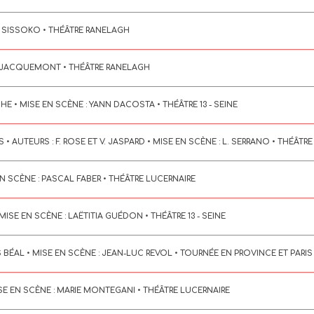
IM SISSOKO • THÉÂTRE RANELAGH
LE JACQUEMONT • THÉÂTRE RANELAGH
HE • MISE EN SCÈNE : YANN DACOSTA • THÉÂTRE 13 - SEINE
AUTEURS : F. ROSE ET V. JASPARD • MISE EN SCÈNE : L. SERRANO • THÉÂTR
N SCÈNE : PASCAL FABER • THÉÂTRE LUCERNAIRE
MISE EN SCÈNE : LAËTITIA GUÉDON • THÉÂTRE 13 - SEINE
ÉAL • MISE EN SCÈNE : JEAN-LUC REVOL • TOURNÉE EN PROVINCE ET PARIS
ISE EN SCÈNE : MARIE MONTEGANI • THÉÂTRE LUCERNAIRE