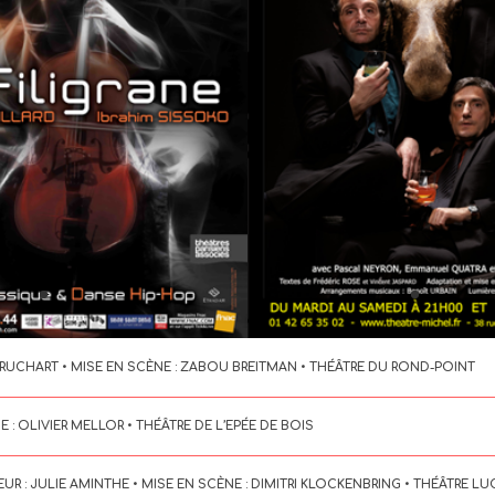
FRUCHART • MISE EN SCÈNE : ZABOU BREITMAN • THÉÂTRE DU ROND-POINT
 : OLIVIER MELLOR • THÉÂTRE DE L’EPÉE DE BOIS
EUR : JULIE AMINTHE • MISE EN SCÈNE : DIMITRI KLOCKENBRING • THÉÂTRE LU