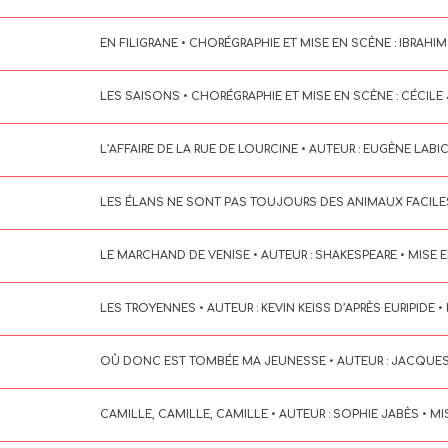
EN FILIGRANE • CHORÉGRAPHIE ET MISE EN SCÈNE : IBRAH
LES SAISONS • CHORÉGRAPHIE ET MISE EN SCÈNE : CÉCI
L’AFFAIRE DE LA RUE DE LOURCINE • AUTEUR : EUGÈNE LABIC
LES ÉLANS NE SONT PAS TOUJOURS DES ANIMAUX FACILES • 
LE MARCHAND DE VENISE • AUTEUR : SHAKESPEARE • MISE E
LES TROYENNES • AUTEUR : KEVIN KEISS D’APRÈS EURIPIDE • 
OÙ DONC EST TOMBÉE MA JEUNESSE • AUTEUR : JACQUES B
CAMILLE, CAMILLE, CAMILLE • AUTEUR : SOPHIE JABÈS • M