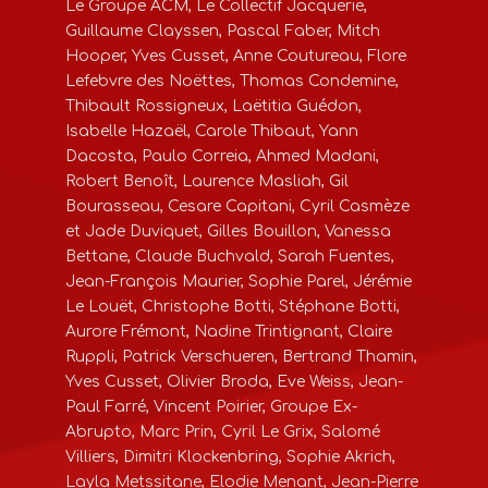
Le Groupe ACM, Le Collectif Jacquerie,
Guillaume Clayssen, Pascal Faber, Mitch
Hooper, Yves Cusset, Anne Coutureau, Flore
Lefebvre des Noëttes, Thomas Condemine,
Thibault Rossigneux, Laëtitia Guédon,
Isabelle Hazaël, Carole Thibaut, Yann
Dacosta, Paulo Correia, Ahmed Madani,
Robert Benoît, Laurence Masliah, Gil
Bourasseau, Cesare Capitani, Cyril Casmèze
et Jade Duviquet, Gilles Bouillon, Vanessa
Bettane, Claude Buchvald, Sarah Fuentes,
Jean-François Maurier, Sophie Parel, Jérémie
Le Louët, Christophe Botti, Stéphane Botti,
Aurore Frémont, Nadine Trintignant, Claire
Ruppli, Patrick Verschueren, Bertrand Thamin,
Yves Cusset, Olivier Broda, Eve Weiss, Jean-
Paul Farré, Vincent Poirier, Groupe Ex-
Abrupto, Marc Prin, Cyril Le Grix, Salomé
Villiers, Dimitri Klockenbring, Sophie Akrich,
Layla Metssitane, Elodie Menant, Jean-Pierre