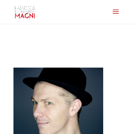
photoshome-
nightinwhite