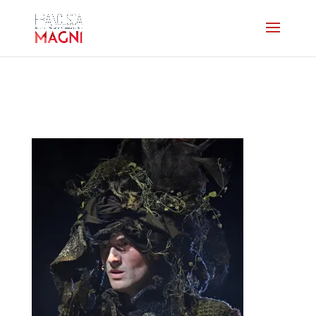
photoouv-7duncoup