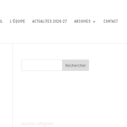
IL
L’ÉQUIPE
ACTUALITES 2026-27
ARCHIVES
CONTACT
Commentaires récents
Archives
Catégories
Aucune catégorie