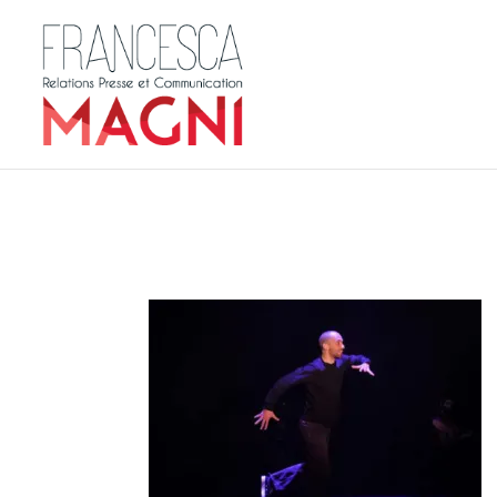
jenesuispasarabe-ho