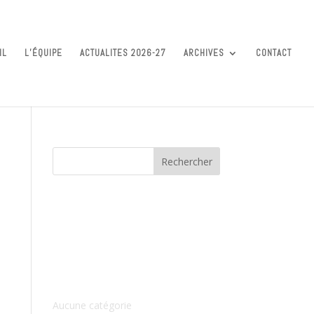
IL
L’ÉQUIPE
ACTUALITES 2026-27
ARCHIVES
CONTACT
Commentaires récents
Archives
Catégories
Aucune catégorie