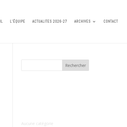
IL
L’ÉQUIPE
ACTUALITES 2026-27
ARCHIVES
CONTACT
Commentaires récents
Archives
Catégories
Aucune catégorie