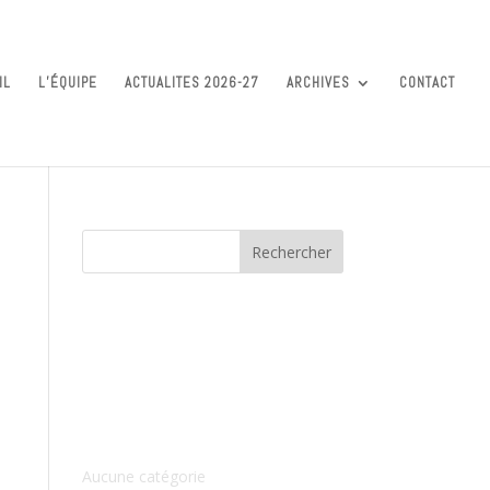
IL
L’ÉQUIPE
ACTUALITES 2026-27
ARCHIVES
CONTACT
Commentaires récents
Archives
Catégories
Aucune catégorie