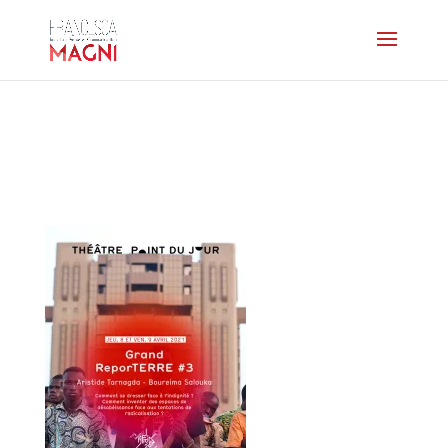
AFFICHE-
grandreporTERRE3