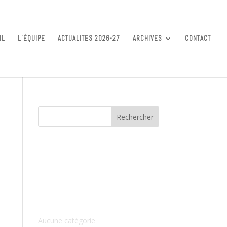
IL
L’ÉQUIPE
ACTUALITES 2026-27
ARCHIVES
CONTACT
Commentaires récents
Archives
Catégories
Aucune catégorie