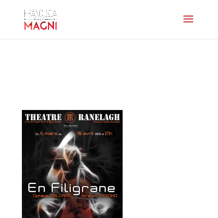
affiche-enfiligrane-
grande