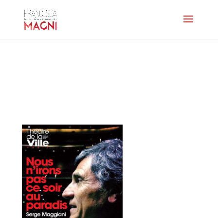
affiches-13-14-
nousnironspascesoirauparad
grande