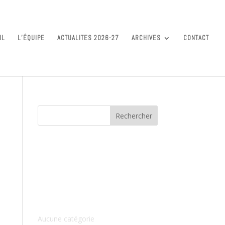
IL
L’ÉQUIPE
ACTUALITES 2026-27
ARCHIVES
CONTACT
Commentaires récents
Archives
Catégories
Aucune catégorie