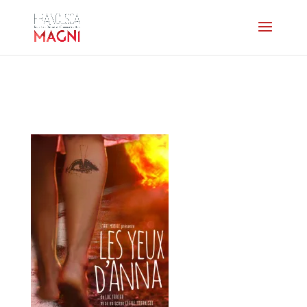
affiche-lesyeuxdanna