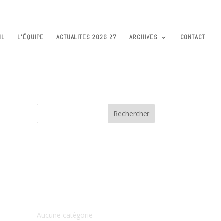
IL
L’ÉQUIPE
ACTUALITES 2026-27
ARCHIVES
CONTACT
Commentaires récents
Archives
Catégories
Aucune catégorie