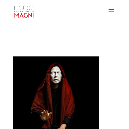
dechargeurs-lesaveugles