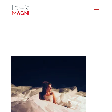
dechargeur-visuel-
villesmortes