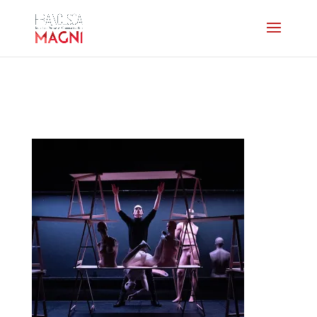
dechargeur-triptyque