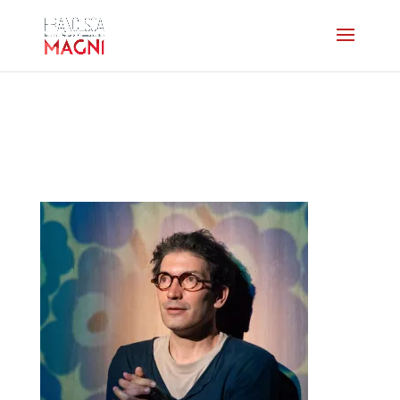
dechargeur-
lapaixdanslemonde