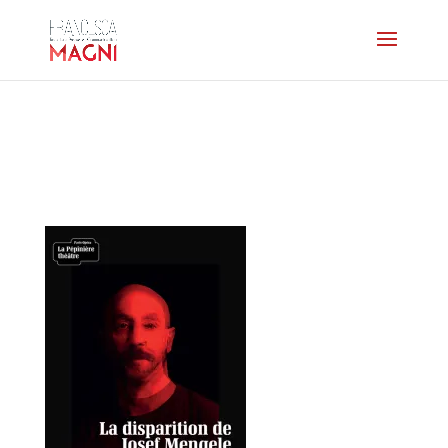
affiche-
ladisparitiondejoseph