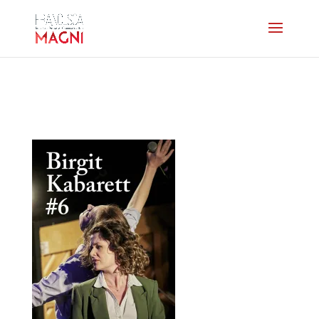
affiche-Birgit-Kabarett6