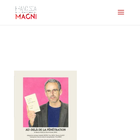
affiche-
audeladelapenetration