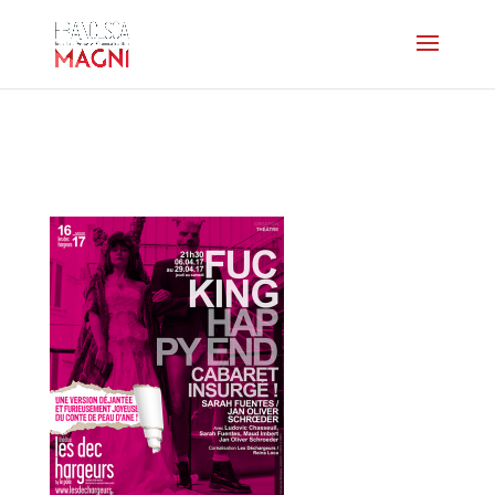
Affiche-Fuclinghappyend