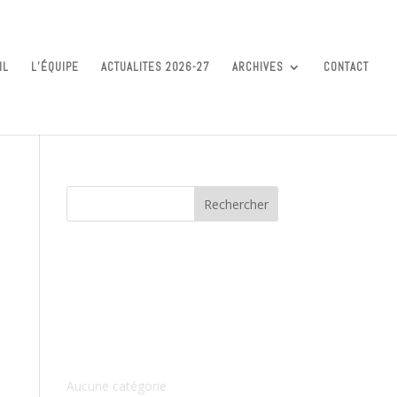
IL
L’ÉQUIPE
ACTUALITES 2026-27
ARCHIVES
CONTACT
Commentaires récents
Archives
Catégories
Aucune catégorie